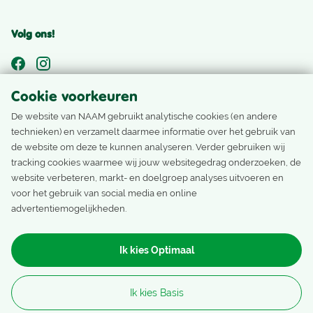
Volg ons!
Cookie voorkeuren
Nog geen Nivonlid?
De website van NAAM gebruikt analytische cookies (en andere
technieken) en verzamelt daarmee informatie over het gebruik van
Als Nivonlid ontvang je het laatste nieuws, ons ledenblad
de website om deze te kunnen analyseren. Verder gebruiken wij
en boek je accommodaties, reizen en activiteiten met
tracking cookies waarmee wij jouw websitegedrag onderzoeken, de
ledentarief.
website verbeteren, markt- en doelgroep analyses uitvoeren en
voor het gebruik van social media en online
advertentiemogelijkheden.
Word lid
Ik kies Optimaal
Nivon Natuurvrienden Copyright
Ik kies Basis